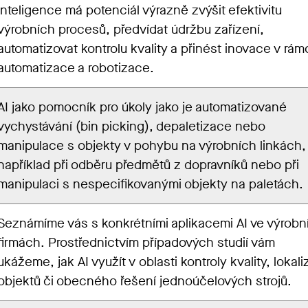
inteligence má potenciál výrazně zvýšit efektivitu
výrobních procesů, předvídat údržbu zařízení,
automatizovat kontrolu kvality a přinést inovace v rám
automatizace a robotizace.
AI jako pomocník pro úkoly jako je automatizované
vychystávání (bin picking), depaletizace nebo
manipulace s objekty v pohybu na výrobních linkách,
například při odběru předmětů z dopravníků nebo při
manipulaci s nespecifikovanými objekty na paletách.
Seznámíme vás s konkrétními aplikacemi AI ve výrobn
firmách. Prostřednictvím případových studií vám
ukážeme, jak AI využít v oblasti kontroly kvality, lokal
objektů či obecného řešení jednoúčelových strojů.