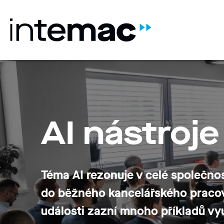
AI nástroj
Téma AI rezonuje v celé společnos
do běžného kancelářského praco
události zazní mnoho příkladů vyu