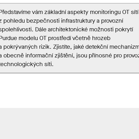
Představíme vám základní aspekty monitoringu OT sítí
z pohledu bezpečnosti infrastruktury a provozní
spolehlivosti. Dále architektonické možnosti pokrytí
Purdue modelu OT prostředí včetně hrozeb
a pokrývaných rizik. Zjistíte, jaké detekční mechaniz
a obecně informační zjištění, jsou přínosné pro provo
technologických síti.