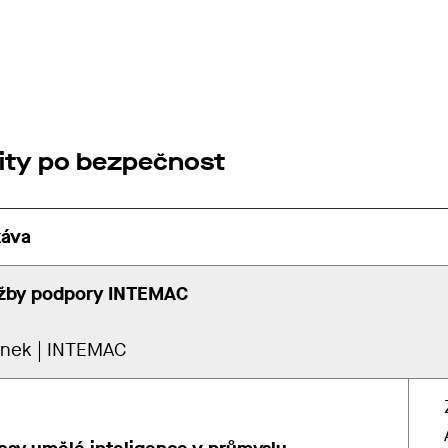
ality po bezpečnost
káva
lužby podpory INTEMAC
ínek | INTEMAC