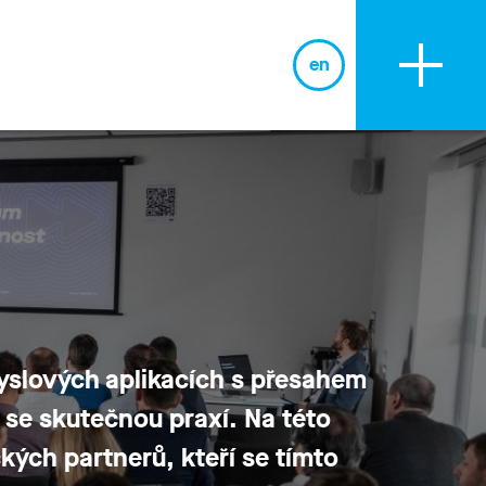
en
BLOG
myslových aplikacích
s přesahem
 se skutečnou praxí
. Na této
kých partnerů, kteří se tímto