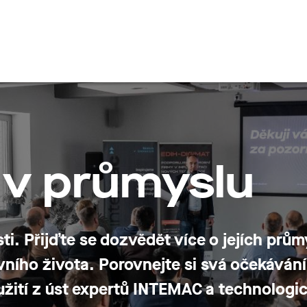
en
e v průmyslu
ti. Přijďte se dozvědět
více o jejích prů
vního života.
Porovnejte si svá očekávání
žití z úst expertů INTEMAC a technologic