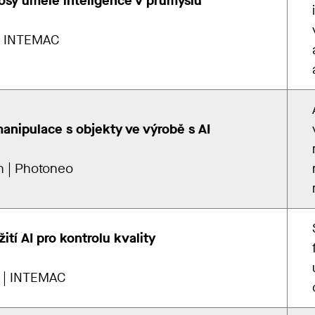
osy umělé inteligence v průmyslu
| INTEMAC
manipulace s objekty ve výrobě s AI
n | Photoneo
ití AI pro kontrolu kvality
k | INTEMAC