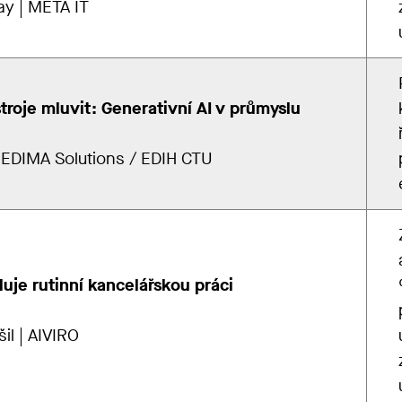
ay | META IT
troje mluvit: Generativní AI v průmyslu
| EDIMA Solutions / EDIH CTU
luje rutinní kancelářskou práci
il | AIVIRO