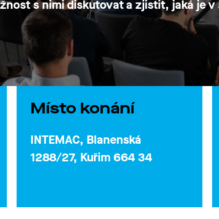
ost s nimi diskutovat a zjistit, jaká je v
Místo konání
INTEMAC, Blanenská
1288/27, Kuřim 664 34