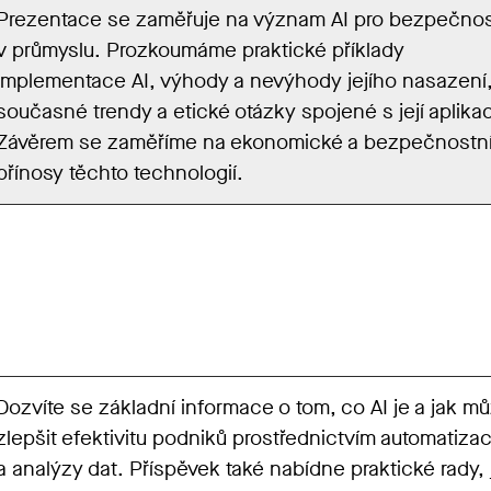
Prezentace se zaměřuje na význam AI pro bezpečno
v průmyslu. Prozkoumáme praktické příklady
implementace AI, výhody a nevýhody jejího nasazení
současné trendy a etické otázky spojené s její aplikac
Závěrem se zaměříme na ekonomické a bezpečnostn
přínosy těchto technologií.
Dozvíte se základní informace o tom, co AI je a jak m
zlepšit efektivitu podniků prostřednictvím automatiza
a analýzy dat. Příspěvek také nabídne praktické rady, 