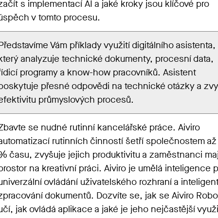
začít s implementací AI a jaké kroky jsou klíčové pro
úspěch v tomto procesu.
Představíme Vám příklady využití digitálního asistenta,
který analyzuje technické dokumenty, procesní data,
řídicí programy a know-how pracovníků. Asistent
poskytuje přesné odpovědi na technické otázky a zvy
efektivitu průmyslových procesů.
Zbavte se nudné rutinní kancelářské práce. Aiviro
automatizací rutinních činností šetří společnostem až
% času, zvyšuje jejich produktivitu a zaměstnanci maj
prostor na kreativní práci. Aiviro je umělá inteligence 
univerzální ovládání uživatelského rozhraní a inteligen
zpracování dokumentů. Dozvíte se, jak se Aiviro Robo
učí, jak ovládá aplikace a jaké je jeho nejčastější využi