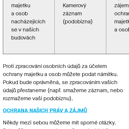
majetku
Kamerový
zájem
a osob
záznam
ochra
nacházejících
(podobizna)
majet
se v našich
a oso
budovách
Proti zpracování osobních údajů za účelem
ochrany majetku a osob můžete podat námitku.
Pokud bude oprávněná, se zpracováním vašich
údajů přestaneme (např. smažeme záznam, nebo
rozmažeme vaši podobiznu).
OCHRANA NAŠICH PRÁV A ZÁJMŮ
Někdy mezi sebou můžeme mít sporné otázky.