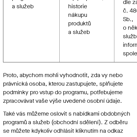
dle z
a služeb
historie
č. 4
nákupu
Sb.,
produktů
o něk
a služeb
služ
infor
spole
Proto, abychom mohli vyhodnotit, zda vy nebo
právnická osoba, kterou zastupujete, splňujete
podmínky pro vstup do programu, potřebujeme
zpracovávat vaše výše uvedené osobní údaje.
Také vás můžeme oslovit s nabídkami obdobných
programů a služeb (obchodní sdělení). Z odběru
se můžete kdykoliv odhlásit kliknutím na odkaz