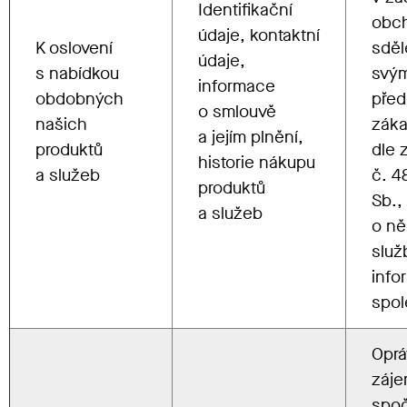
Identifikační
obc
údaje, kontaktní
K oslovení
sděl
údaje,
s nabídkou
svý
informace
obdobných
pře
o smlouvě
našich
zák
a jejím plnění,
produktů
dle 
historie nákupu
a služeb
č. 
produktů
Sb.,
a služeb
o ně
služ
info
spol
Opr
záj
spoč