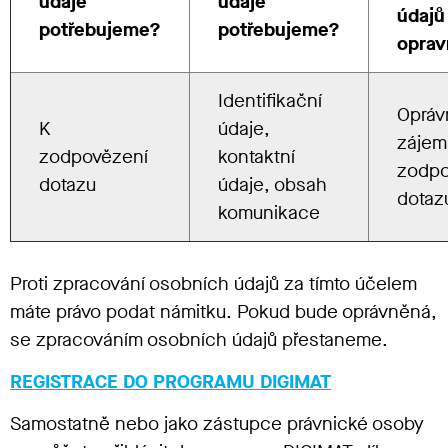
údaje
údaje
údajů
potřebujeme?
potřebujeme?
oprav
Identifikační
Opráv
K
údaje,
zájem
zodpovězení
kontaktní
zodpo
dotazu
údaje, obsah
dotaz
komunikace
Proti zpracování osobních údajů za tímto účelem
máte právo podat námitku. Pokud bude oprávněná,
se zpracováním osobních údajů přestaneme.
REGISTRACE DO PROGRAMU DIGIMAT
Samostatně nebo jako zástupce právnické osoby