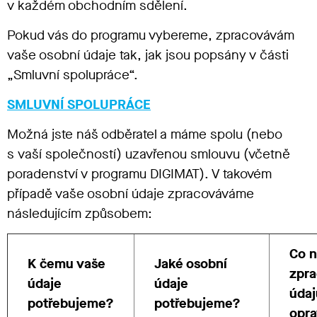
v každém obchodním sdělení.
Pokud vás do programu vybereme, zpracovávám
vaše osobní údaje tak, jak jsou popsány v části
„Smluvní spolupráce“.
SMLUVNÍ SPOLUPRÁCE
Možná jste náš odběratel a máme spolu (nebo
s vaší společností) uzavřenou smlouvu (včetně
poradenství v programu DIGIMAT). V takovém
případě vaše osobní údaje zpracováváme
následujícím způsobem:
Co n
K čemu vaše
Jaké osobní
zpra
údaje
údaje
údaj
potřebujeme?
potřebujeme?
opr