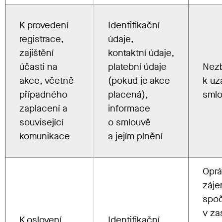
K provedení
Identifikační
registrace,
údaje,
zajištění
kontaktní údaje,
účasti na
platební údaje
Nez
akce, včetně
(pokud je akce
k uz
případného
placená),
sml
zaplacení a
informace
související
o smlouvě
komunikace
a jejím plnění
Opr
záj
spoč
v zas
K oslovení
Identifikační