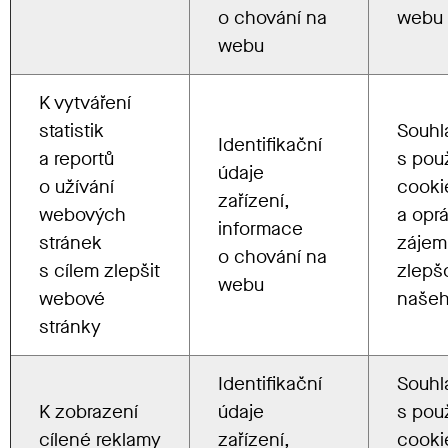
o chování na
webu
webu
K vytváření
statistik
Souhl
Identifikační
a reportů
s pou
údaje
o užívání
cooki
zařízení,
webových
a
o
pr
informace
stránek
zájem
o chování na
s cílem zlepšit
zlepš
webu
webové
naše
stránky
Identifikační
Souhl
K zobrazení
údaje
s pou
cílené reklamy
zařízení,
cooki