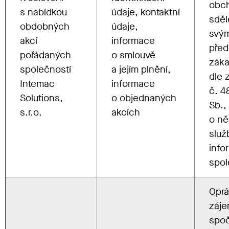
obc
s nabídkou
údaje, kontaktní
sděl
obdobných
údaje,
svý
akcí
informace
pře
pořádaných
o smlouvě
zák
společností
a jejím plnění,
dle 
Intemac
informace
č. 
Solutions,
o objednaných
Sb.,
s.r.o.
akcích
o ně
služ
info
spol
Opr
záj
spoč