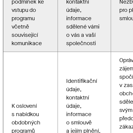
podmínek ke
kontaktní
Nezb
vstupu do
údaje,
pro p
programu
informace
smlo
včetně
sdělené vámi
související
o vás a vaší
komunikace
společnosti
Oprá
záje
spočí
Identifikační
v zas
údaje,
obch
kontaktní
sděle
K oslovení
údaje,
svým
s nabídkou
informace
před
obdobných
o smlouvě
záka
programů
a jejím plnění,