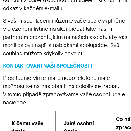
odhlásit z odběru obchodních sdělení kliknutím na
odkaz v každém e-mailu.
S vašim souhlasem můžeme vaše údaje vyplněné
v prezenční listině na akci předat také našim
partnerům prezentujícím na našich akcích, aby vás
mohli oslovit např. s nabídkami spolupráce. Svůj
souhlas můžete kdykoliv odvolat.
KONTAKTOVÁNÍ NAŠÍ SPOLEČNOSTI
Prostřednictvím e-mailu nebo telefonu máte
možnost se na nás obrátit na cokoliv se zeptat.
V tomto případě zpracováváme vaše osobní údaje
následně:
Co ná
K čemu vaše
Jaké osobní
zprac