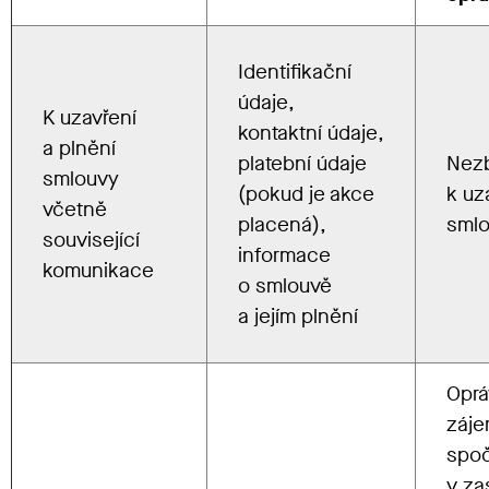
Identifikační
údaje,
K uzavření
kontaktní údaje,
a plnění
platební údaje
Nez
smlouvy
(pokud je akce
k uz
včetně
placená),
sml
související
informace
komunikace
o smlouvě
a jejím plnění
Opr
záj
spoč
v zas