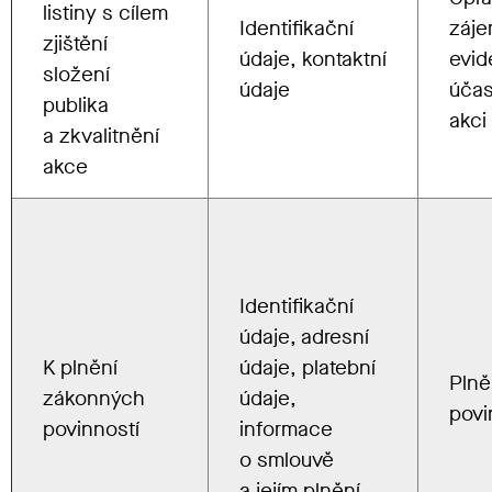
listiny s cílem
Identifikační
záj
zjištění
údaje, kontaktní
evid
složení
údaje
účas
publika
akci
a zkvalitnění
akce
Identifikační
údaje, adresní
K plnění
údaje, platební
Plně
zákonných
údaje,
povi
povinností
informace
o smlouvě
a jejím plnění