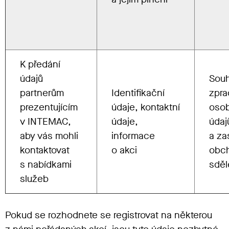
K předání
údajů
Souh
partnerům
Identifikační
zpra
prezentujícím
údaje, kontaktní
oso
v INTEMAC,
údaje,
údaj
aby vás mohli
informace
a za
kontaktovat
o akci
obc
s nabídkami
sděl
služeb
Pokud se rozhodnete se registrovat na některou