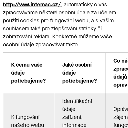
http://www.intemac.cz/
, automaticky o vás
zpracováváme některé osobní údaje za účelem
použití cookies pro fungování webu, a s vašim
souhlasem také pro zlepšování stránky či
zobrazování reklam. Konkrétně můžeme vaše
osobní údaje zpracovávat takto:
Co ná
K čemu vaše
Jaké osobní
zprac
údaje
údaje
údajů
potřebujeme?
potřebujeme?
oprav
Identifikační
údaje
Opráv
K fungování
zařízení,
zájem
našeho webu
informace
fungo