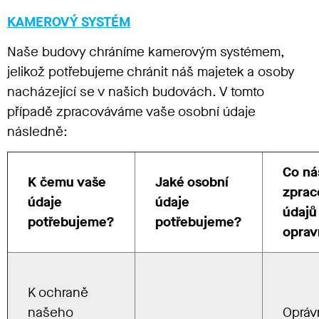
KAMEROVÝ SYSTÉM
Naše budovy chráníme kamerovým systémem,
jelikož potřebujeme chránit náš majetek a osoby
nacházející se v našich budovách. V tomto
případě zpracováváme vaše osobní údaje
následně:
Co ná
K čemu vaše
Jaké osobní
zprac
údaje
údaje
údajů
potřebujeme?
potřebujeme?
oprav
K ochraně
našeho
Opráv