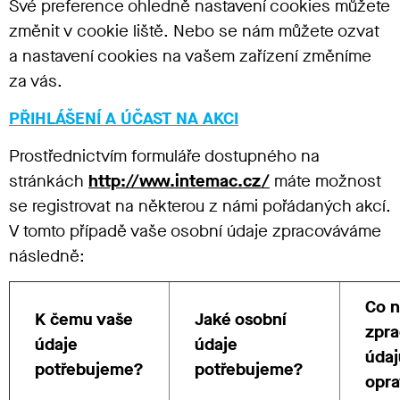
Své preference ohledně nastavení cookies můžete
změnit v cookie liště. Nebo se nám můžete ozvat
a nastavení cookies na vašem zařízení změníme
za vás.
PŘIHLÁŠENÍ A ÚČAST NA AKCI
Prostřednictvím formuláře dostupného na
stránkách
http://www.intemac.cz/
máte možnost
se registrovat na některou z námi pořádaných akcí.
V tomto případě vaše osobní údaje zpracováváme
následně:
Co n
K čemu vaše
Jaké osobní
zpra
údaje
údaje
údaj
potřebujeme?
potřebujeme?
opr