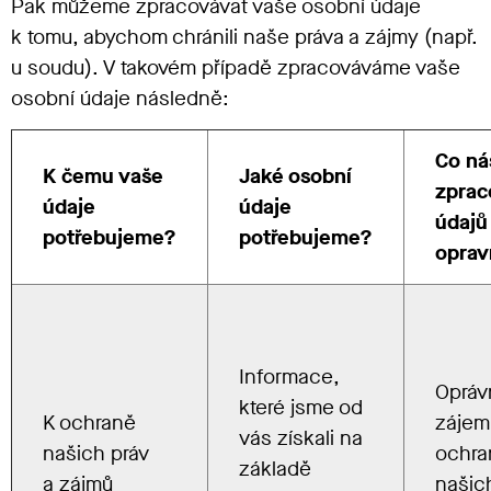
Pak můžeme zpracovávat vaše osobní údaje
k tomu, abychom chránili naše práva a zájmy (např.
u soudu). V takovém případě zpracováváme vaše
osobní údaje následně:
Co ná
K čemu vaše
Jaké osobní
zprac
údaje
údaje
údajů
potřebujeme?
potřebujeme?
oprav
Informace,
Opráv
které jsme od
K ochraně
zájem
vás získali na
našich práv
ochra
základě
a zájmů
našic