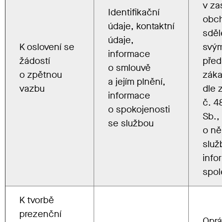
v zas
Identifikační
obc
údaje, kontaktní
sděl
údaje,
K oslovení se
svý
informace
žádostí
pře
o smlouvě
o zpětnou
zák
a jejím plnění,
vazbu
dle 
informace
č. 
o spokojenosti
Sb.,
se službou
o ně
služ
info
spol
K tvorbě
prezenční
Opr