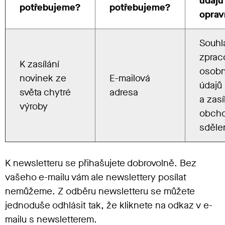
údajů
potřebujeme?
potřebujeme?
oprav
Souhl
zprac
K zasílání
osobn
novinek ze
E-mailová
údajů
světa chytré
adresa
a zasí
výroby
obch
sděle
K newsletteru se přihašujete dobrovolně. Bez
vašeho e-mailu vám ale newslettery posílat
nemůžeme. Z odběru newsletteru se můžete
jednoduše odhlásit tak, že kliknete na odkaz v e-
mailu s newsletterem.