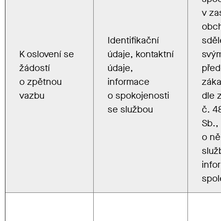
v zas
obc
Identifikační
sděl
K oslovení se
údaje, kontaktní
svý
žádostí
údaje,
pře
o zpětnou
informace
zák
vazbu
o spokojenosti
dle 
se službou
č. 
Sb.,
o ně
služ
info
spol