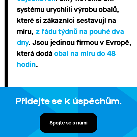
systému urychlili výrobu obalů,
které si zákazníci sestavují na
míru,
z řádu týdnů na pouhé dva
dny
. Jsou jedinou firmou v Evropě,
která dodá
obal na míru do 48
hodin
.
Přidejte se k úspěchům.
Spojte se s námi