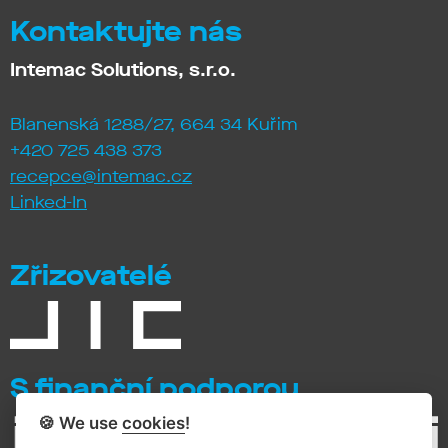
Kontaktujte nás
Intemac Solutions, s.r.o.
Blanenská 1288/27, 664 34 Kuřim
+420 725 438 373
recepce@intemac.cz
Linked-In
Zřizovatelé
S finanční podporou
🍪 We use
cookies
!