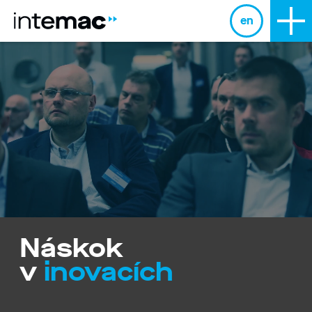
en
Náskok
v
4.0
inovacích
testbedu