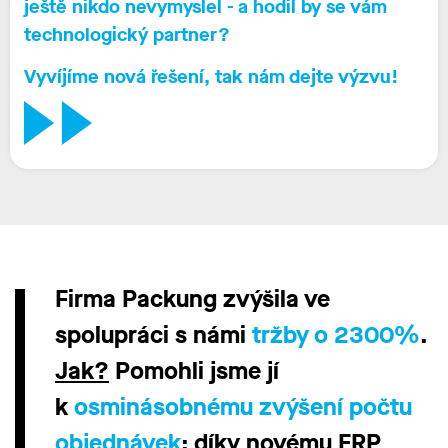
ještě nikdo nevymyslel - a hodil by se vám
technologický partner
?
Vyvíjíme
nová
řešení
, tak nám dejte
výzvu!
Firma Packung zvýšila ve
spolupráci s námi
tržby o 2300%
.
Jak?
Pomohli jsme jí
k
osminásobnému zvýšení počtu
objednávek
: díky novému ERP