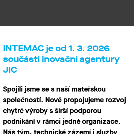
INTEMAC je od 1. 3. 2026
součástí inovační agentury
JIC
Spojili jsme se s naší mateřskou
společností. Nově
propojujeme rozvoj
chytré výroby s širší podporou
podnikání
v rámci jedné organizace.
Náš tým, technické zázemí i služby