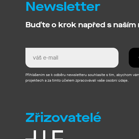
Newsletter
Buďte o krok napřed s naším
Přihlášením se k odběru newsletteru souhlasíte s tím, abychom vám 
projektech a za tímto účelem zpracovávali vaše osobní údaje.
Zřizovatelé