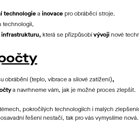
í technologie
a
inovace
pro obráběcí stroje.
 technologií,
infrastrukturu,
která se přizpůsobí
vývoji
nové techn
ýpočty
u obrábění (teplo, vibrace a silové zatížení)
,
očty
a navrhneme vám, jak je možné proces zlepšit.
stémech, pokročilých technologiích i malých zlepšen
osavadní řešení nestačí, tak pro vás vymyslíme nová.