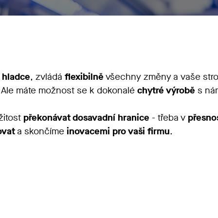
a
hladce
, zvládá
flexibilně
všechny změny a vaše stroj
 Ale máte možnost se k dokonalé
chytré výrobě
s námi
žitost
překonávat dosavadní hranice
- třeba v
přesnos
ovat
a skončíme
inovacemi pro vaši firmu
.