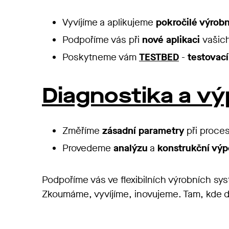
Vyvíjíme a aplikujeme
pokročilé výrobn
Podpoříme vás při
nové
aplikaci
vašich
Poskytneme vám
TESTBED
-
testovací
Diagnostika a v
Změříme
zásadní parametry
při proces
Provedeme
analýzu
a
konstrukční výp
Podpoříme vás ve flexibilních výrobních sy
Zkoumáme, vyvíjíme, inovujeme. Tam, kde d