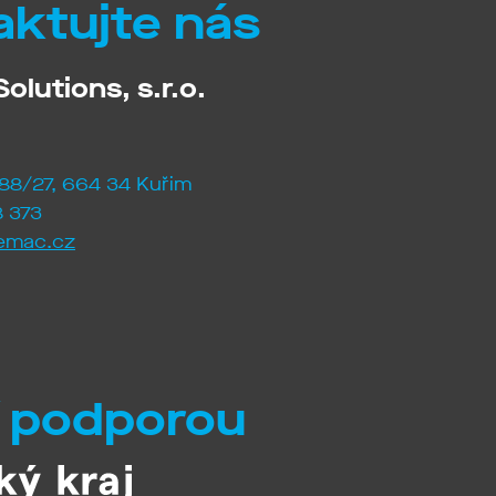
aktujte nás
olutions, s.r.o.
88/27, 664 34 Kuřim
 373
emac.cz
í podporou