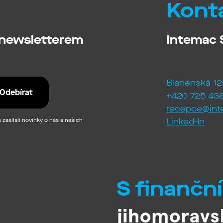
Kont
 newsletterem
Intemac S
Blanenská 12
+420 725 438
recepce@int
zasílali novinky o nás a našich
Linked-In
S finančn