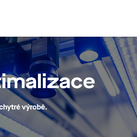
en
timalizace
chytré výrobě.