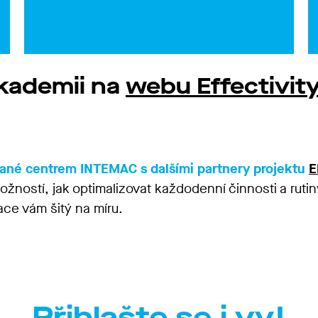
Akademii na
webu Effectivity
dané centrem INTEMAC s dalšími partnery projektu
E
ostí, jak optimalizovat každodenní činnosti a rutiny
izace vám šitý na míru.
Přihlašte se i vy!