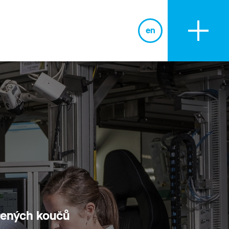
en
BLOG
šených koučů