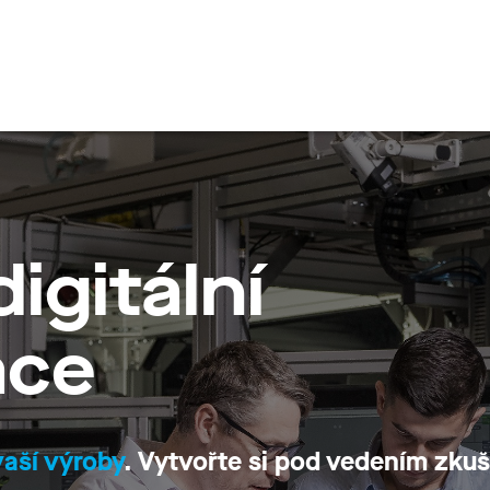
en
igitální
ace
 vaší výroby
. Vytvořte si pod vedením zku