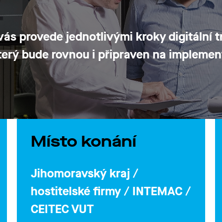
ás provede jednotlivými kroky digitální t
 který bude rovnou i připraven na implemen
Místo konání
Jihomoravský kraj /
hostitelské firmy / INTEMAC /
CEITEC VUT