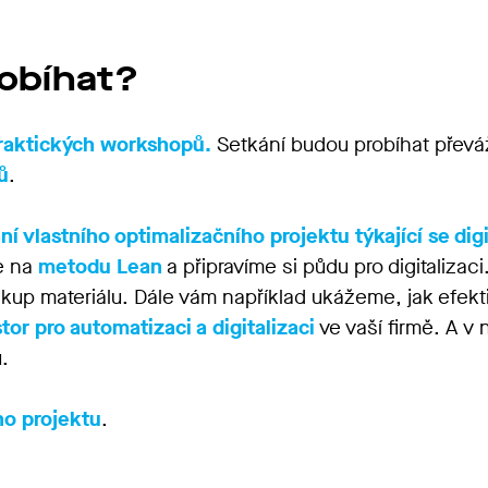
obíhat?
raktických workshopů.
Setkání budou probíhat převá
ů
.
ní vlastního optimalizačního
projektu týkající se di
e na
metodu Lean
a připravíme si půdu pro digitalizaci
nákup materiálu. Dále vám například ukážeme, jak efek
tor pro automatizaci a digitalizaci
ve vaší firmě. A 
.
ho projektu
.