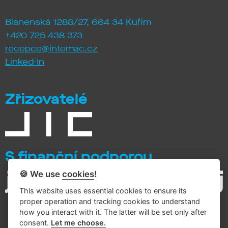
Blanenská 1288/27, 664 34 Kuřim
+420 725 438 373
recepce@intemac.cz
Linked-In
Zřizovatelé
S finanční podporou
🍪 We use
cookies
!
This website uses essential cookies to ensure its
proper operation and tracking cookies to understand
how you interact with it. The latter will be set only after
consent.
Let me choose.