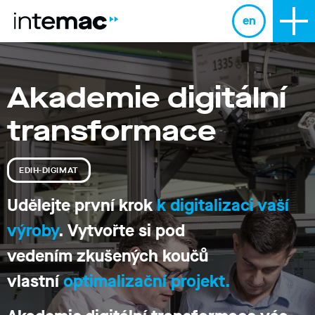
en
Akademie digitální
transformace
EDIH-DIGIMAT
Udělejte první krok
k digitalizaci vaší
výroby
. Vytvořte si pod
vedením zkušených koučů
vlastní
optimalizační projekt.