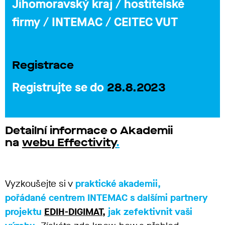
Jihomoravský kraj / hostitelské
firmy / INTEMAC / CEITEC VUT
Registrace
Registrujte se do
28.8.2023
Detailní informace o Akademii
na
webu Effectivity
.
Vyzkoušejte si v
praktické akademii,
pořádané centrem INTEMAC s dalšími partnery
projektu
EDIH-DIGIMAT,
jak zefektivnit vaši