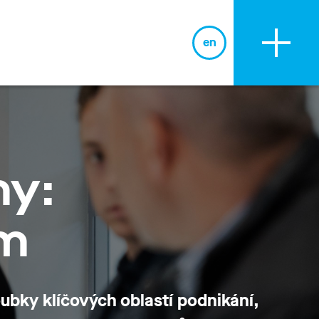
en
BLOG
my:
ům
loubky klíčových oblastí podnikání,