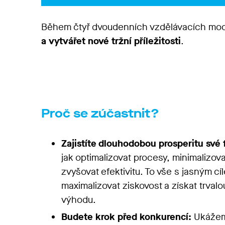
Během čtyř dvoudenních vzdělávacích modu
a vytvářet nové tržní příležitosti
.
Proč se zúčastnit?
Zajistíte dlouhodobou prosperitu své 
jak optimalizovat procesy, minimalizov
zvyšovat efektivitu. To vše s jasným cí
maximalizovat ziskovost a získat trval
výhodu.
Budete krok před konkurencí:
Ukážeme