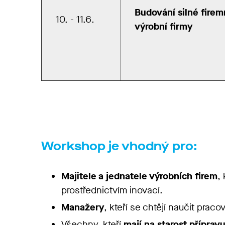
Budování silné firem
10. - 11.6.
výrobní firmy
Workshop je vhodný pro:
Majitele a jednatele výrobních firem
,
prostřednictvím inovací.
Manažery
, kteří se chtějí naučit prac
Všechny, kteří
mají na starost přípravu