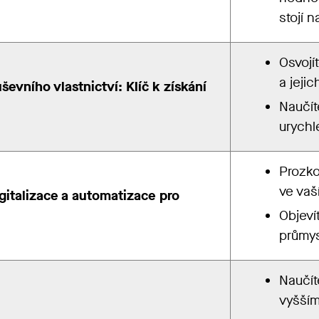
stojí n
Osvojí
a jeji
evního vlastnictví: Klíč k získání
Naučíte
urychl
Prozko
ve vaš
igitalizace a automatizace pro
Objevít
průmys
Naučíte
vyšší