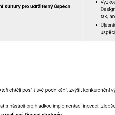
Vyzkouš
ní kultury pro udržitelný úspěch
Design
tak, a
Ujasnít
úspěc
 kteří chtějí posílit své podnikání, zvýšit konkurenční
ovat s nástroji pro hladkou implementaci inovací, zlepš
 a realizaci firemní strategie
.