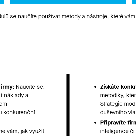
lů se naučíte používat metody a nástroje, které vá
firmy
: Naučíte se,
Získáte konkr
at náklady a
metodiky, kte
lem –
Strategie mod
ou konkurenční
duševního vla
Připravíte fi
 vám, jak využít
inteligence č