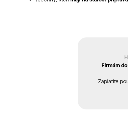
H
Firmám do
Z
aplatíte p