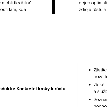
 mohli flexibilně
nejen optimali
tosti tam, kde
zdroje růstu a
Zjistít
nové tr
Získát
roduktů: Konkrétní kroky k růstu
a služ
Seznám
hodnot