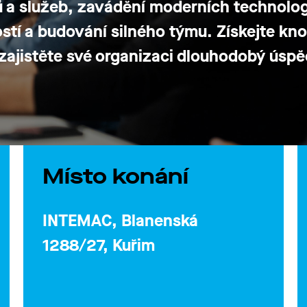
tů a služeb, zavádění moderních technolog
ostí a budování silného týmu
. Získejte k
 zajistěte své organizaci dlouhodobý úsp
Místo konání
INTEMAC, Blanenská
1288/27, Kuřim