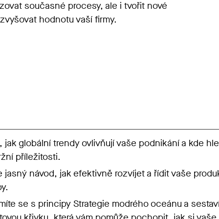
zovat současné procesy, ale i tvořit nové
 zvyšovat hodnotu vaší firmy.
e, jak globální trendy ovlivňují vaše podnikání a kde hl
žní příležitosti.
e jasný návod, jak efektivně rozvíjet a řídit vaše produ
by.
íte se s principy Strategie modrého oceánu a sestaví
ovou křivku, která vám pomůže pochopit, jak si vaše 