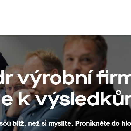
en
r výrobní fir
ie k výsledk
 jsou blíž, než si myslíte. Pronikněte do h