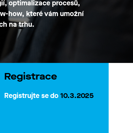
ií, optimalizace procesů,
now-how, které vám umožní
ěch na trhu.
Registrace
Registrujte se do
10.3.2025