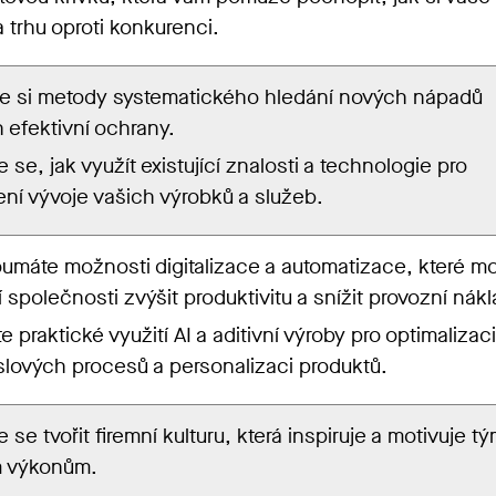
a trhu oproti konkurenci.
te si metody systematického hledání nových nápadů
ch efektivní ochrany.
 se, jak využít existující znalosti a technologie pro
ení vývoje vašich výrobků a služeb.
umáte možnosti digitalizace a automatizace, které m
í společnosti zvýšit produktivitu a snížit provozní nák
e praktické využití AI a aditivní výroby pro optimalizaci
lových procesů a personalizaci produktů.
 se tvořit firemní kulturu, která inspiruje a motivuje t
m výkonům.