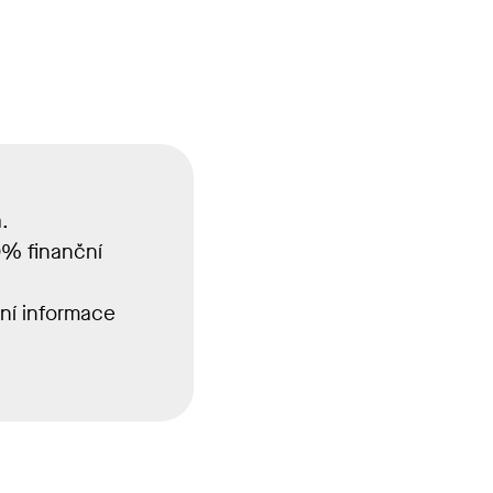
a.
% finanční
lní informace