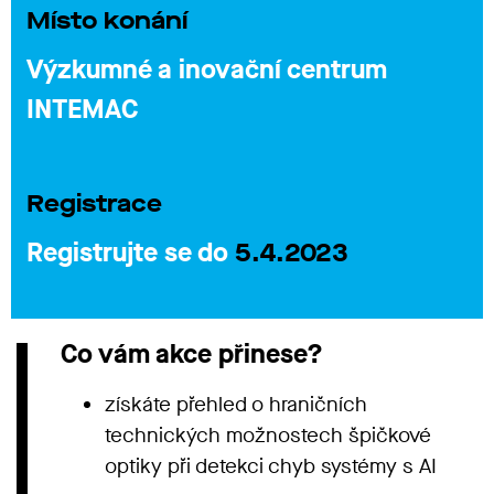
Místo konání
Výzkumné a inovační centrum
INTEMAC
Registrace
Registrujte se do
5.4.2023
Co vám akce přinese?
získáte přehled o hraničních
technických možnostech špičkové
optiky při detekci chyb systémy s AI