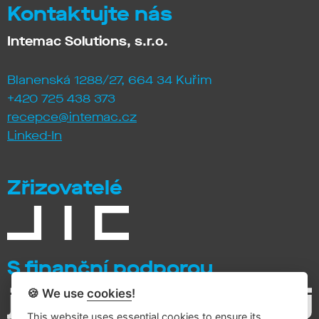
Kontaktujte nás
Intemac Solutions, s.r.o.
Blanenská 1288/27, 664 34 Kuřim
+420 725 438 373
recepce@intemac.cz
Linked-In
Zřizovatelé
S finanční podporou
🍪 We use
cookies
!
This website uses essential cookies to ensure its