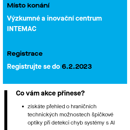
Místo konání
Výzkumné a inovační centrum
INTEMAC
Registrace
Registrujte se do
6.2.2023
Co vám akce přinese?
získáte přehled o hraničních
technických možnostech špičkové
optiky při detekci chyb systémy s AI