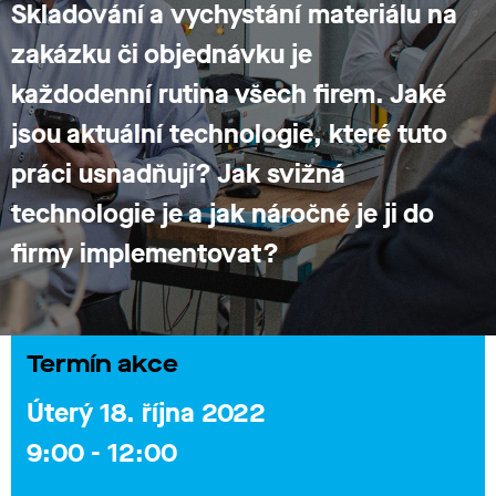
Skladování a vychystání materiálu na
zakázku
či objednávku
je
každodenní
rutina všech firem. Jak
é
jsou aktuální technologie
, které tuto
práci usnadňují? Jak svižná
technologie je a jak
náročné je ji do
firmy implementovat?
Termín akce
Úterý 18. října 2022
9:00 - 12:00