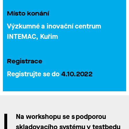
Místo konání
Výzkumné a inovační centrum
INTEMAC, Kuřim
Registrace
Registrujte se do
4.10.2022
Na workshopu se
s podporou
skladovacího systému v
testbedu