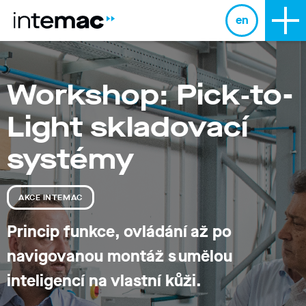
en
Workshop: Pick‑to-
Light skladovací
systémy
AKCE INTEMAC
Princip funkce, ovládání až po
navigovanou montáž
s umělou
inteligencí
na vlastní kůži.