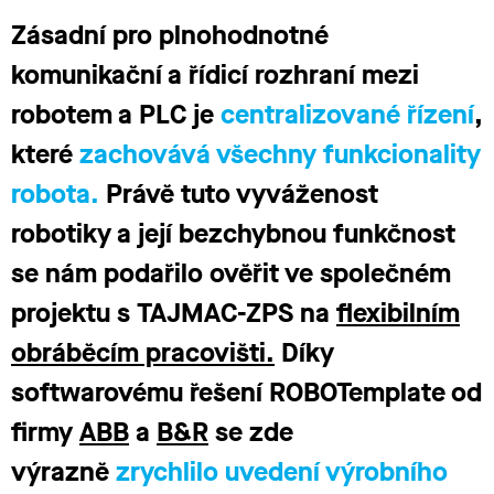
Zásadní pro plnohodnotné
komunikační a řídicí rozhraní mezi
robotem a PLC je
centralizované řízení
,
které
zachovává všechny funkcionality
robota.
Právě tuto vyváženost
robotiky a její bezchybnou funkčnost
se nám podařilo ověřit ve společném
projektu s TAJMAC-ZPS na
flexibilním
obráběcím pracovišti.
Díky
softwarovému řešení ROBOTemplate od
firmy
ABB
a
B&R
se zde
výrazně
zrychlilo uvedení výrobního