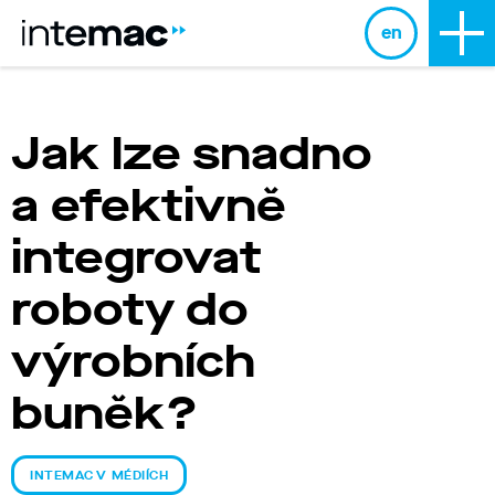
en
Jak lze snadno
a efektivně
integrovat
roboty do
výrobních
buněk?
INTEMAC V MÉDIÍCH