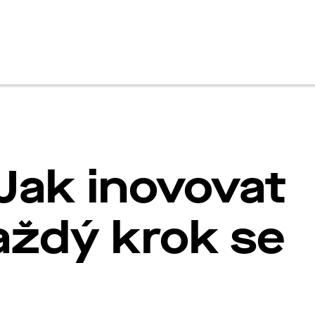
en
Jak inovovat
aždý krok se