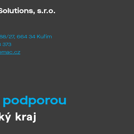
olutions, s.r.o.
88/27, 664 34 Kuřim
 373
emac.cz
í podporou