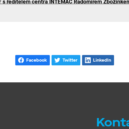
r s ředitelem centra INTEMAC Radomírem Zbožínke
Facebook
Twitter
LinkedIn
Kont