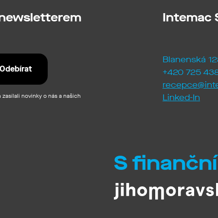
 newsletterem
Intemac S
Blanenská 12
+420 725 438
recepce@int
zasílali novinky o nás a našich
Linked-In
S finančn