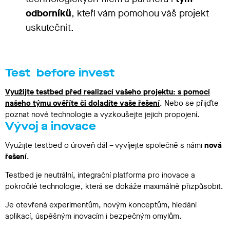
odborníků
, kteří vám pomohou váš projekt
uskutečnit.
Test before invest
Využijte testbed před realizací vašeho projektu: s pomocí
našeho týmu
ověříte či doladíte vaše řešení
. Nebo se přijďte
poznat nové technologie a vyzkoušejte jejich propojení.
Vývoj a inovace
Využijte testbed o úroveň dál – vyvíjejte společně s námi
nová
řešení
.
Testbed je neutrální, integrační platforma pro inovace a
pokročilé technologie, která se dokáže maximálně přizpůsobit.
Je otevřená experimentům, novým konceptům, hledání
aplikací, úspěšným inovacím i bezpečným omylům.