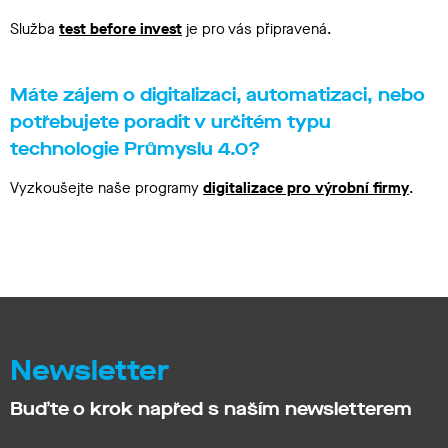
Služba
test before invest
je pro vás připravená.
Máte zájem o digitalizaci, automatizaci, nebo
potřebujete poradit v určitém typu
technologie Průmyslu 4.0?
Vyzkoušejte naše programy
digitalizace pro výrobní firmy
.
Newsletter
Buďte o krok napřed s naším newsletterem