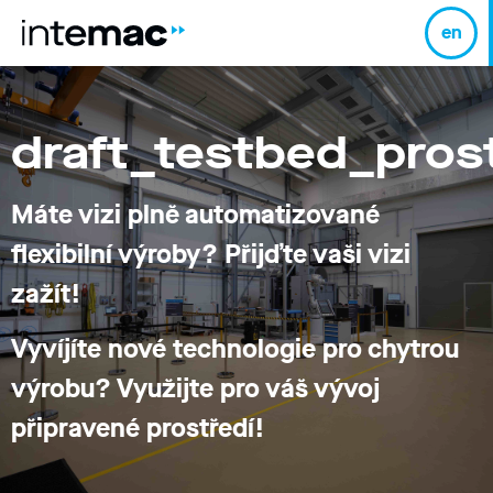
en
draft_testbed_pros
Máte vizi
plně automatizované
flexibilní výroby
? Přijďte vaši vizi
zažít!
Vyvíjíte
nové technologie pro chytrou
výrobu
? Využijte pro váš vývoj
připravené prostředí!