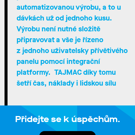
automatizovanou výrobu
, a to u
dávkách už od jednoho kusu.
Výrobu není nutné složitě
připravovat a vše je řízeno
z jednoho uživatelsky přívětivého
panelu pomocí integrační
platformy. TAJMAC díky tomu
šetří čas, náklady i lidskou sílu
Přidejte se k úspěchům.