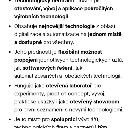
Technologicky neutrální
prostor pro
otestování, vývoj a aplikace pokročilých
výrobních technologií
.
Obsahuje
nejnovější technologie
z oblasti
digitalizace a automatizace na
jednom místě
a dostupné
pro všechny.
Jeho předností je
flexibilní možnost
propojení
jednotlivých technologických uzlů,
jak
softwarových řešení
, tak
automatizovaných a robotických technologií.
Funguje jako
otevřená laboratoř
pro
experimenty, proof-of-concept, vývoj,
praktické ukázky i jako
otevřený showroom
pro první seznámení s novými technologiemi.
Je to místo pro
spolupráci
vývojářů,
technologických firem a partnerů i
tým