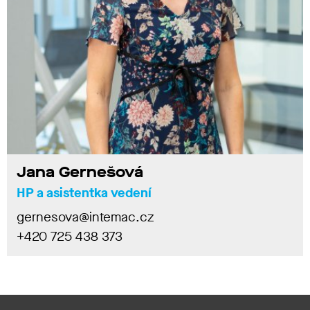
Jana Gernešová
HP a asistentka vedení
gernesova@intemac.cz
+420 725 438 373