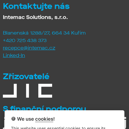
Kontaktujte nás
Intemac Solutions, s.r.o.
Blanenská 1288/27, 664 34 Kuřim
+420 725 438 373
recepce@intemac.cz
Linked-In
Zřizovatelé
S finanční podporou
🍪 We use
cookies
!
This website uses essential cookies to ensure its