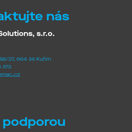
aktujte nás
olutions, s.r.o.
88/27, 664 34 Kuřim
 373
emac.cz
í podporou