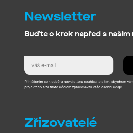
Newsletter
Buďte o krok napřed s naším
Přihlášením se k odběru newsletteru souhlasíte s tím, abychom vám 
projektech a za tímto účelem zpracovávali vaše osobní údaje.
Zřizovatelé