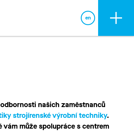
en
BLOG
 odbornosti našich zaměstnanců
tiky strojírenské výrobní techniky
.
ávě vám může spolupráce s centrem