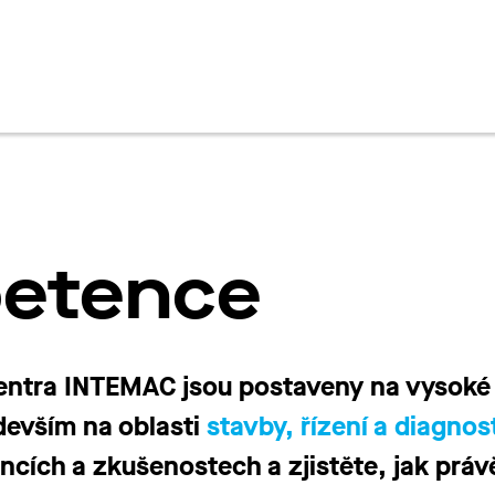
en
etence
entra INTEMAC jsou postaveny na vysoké
devším na oblasti
stavby, řízení a diagnos
encích a zkušenostech a zjistěte, jak pr