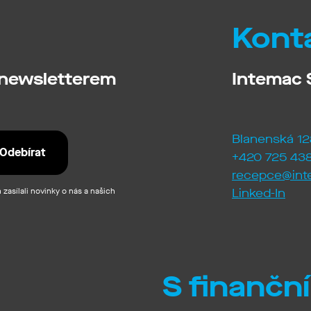
Kont
 newsletterem
Intemac S
Blanenská 12
+420 725 438
recepce@int
zasílali novinky o nás a našich
Linked-In
S finančn