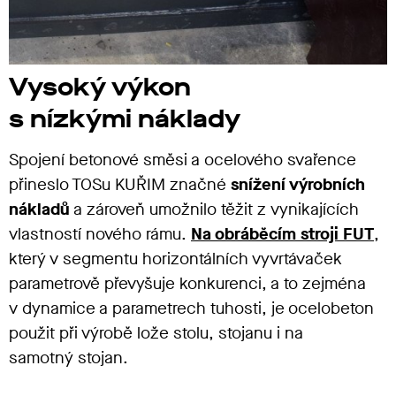
Vysoký výkon
s nízkými náklady
Spojení betonové směsi a ocelového svařence
přineslo TOSu KUŘIM značné
snížení výrobních
nákladů
a zároveň umožnilo těžit z vynikajících
vlastností nového rámu.
Na obráběcím stroji FUT
,
který v segmentu horizontálních vyvrtávaček
parametrově převyšuje konkurenci, a to zejména
v dynamice a parametrech tuhosti, je ocelobeton
použit při výrobě lože stolu, stojanu i na
samotný stojan.