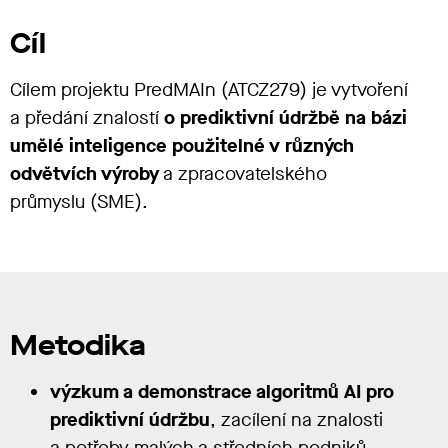
Cíl
Cílem projektu PredMAIn (ATCZ279) je vytvoření
a předání znalostí
o prediktivní údržbě na bázi
umělé inteligence použitelné v různých
odvětvích výroby
a zpracovatelského
průmyslu (SME).
Metodika
výzkum a demonstrace algoritmů AI pro
prediktivní údržbu
, zacílení na znalosti
a potřeby malých a středních podniků