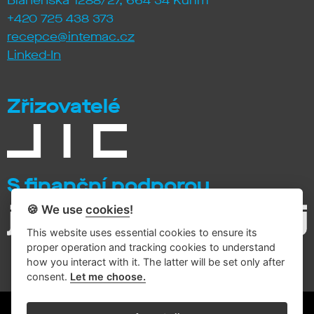
Blanenská 1288/27, 664 34 Kuřim
+420 725 438 373
recepce@intemac.cz
Linked-In
Zřizovatelé
S finanční podporou
🍪 We use
cookies
!
This website uses essential cookies to ensure its
proper operation and tracking cookies to understand
how you interact with it. The latter will be set only after
consent.
Let me choose.
© 2026 Intemac Solutions