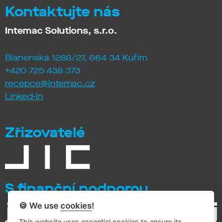
Kontaktujte nás
Intemac Solutions, s.r.o.
Blanenská 1288/27, 664 34 Kuřim
+420 725 438 373
recepce@intemac.cz
Linked-In
Zřizovatelé
S finanční podporou
🍪 We use
cookies
!
This website uses essential cookies to ensure its