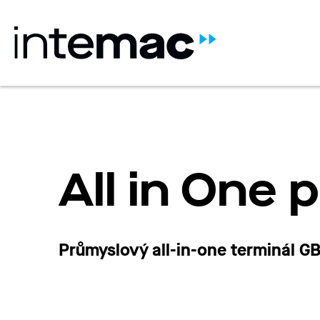
All in One
Průmyslový
all
-in-
one
terminál
GB