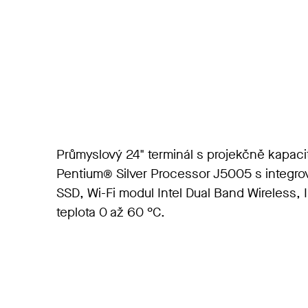
Průmyslový 24" terminál s projekčně kapacit
Pentium® Silver
Processor
J5005 s integrov
SSD, Wi-Fi modul Intel
Dual
Band
Wireless
, 
teplota 0 až 60 °C
.