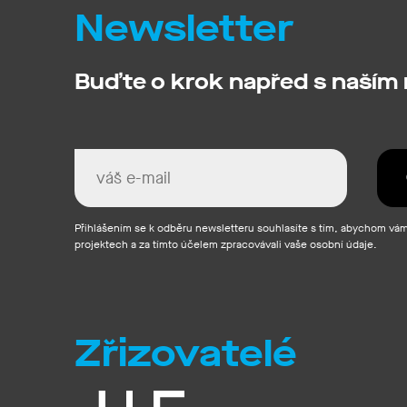
Newsletter
Buďte o krok napřed s naším
Přihlášením se k odběru newsletteru souhlasíte s tím, abychom vám 
projektech a za tímto účelem zpracovávali vaše osobní údaje.
Zřizovatelé