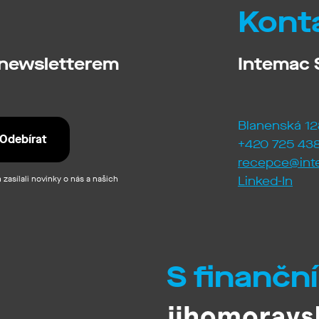
Kont
 newsletterem
Intemac S
Blanenská 12
+420 725 438
recepce@int
zasílali novinky o nás a našich
Linked-In
S finančn