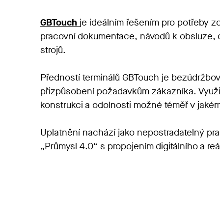
GBTouch
je ideálním řešením pro potřeby 
pracovní dokumentace, návodů k obsluze, o
strojů.
Předností terminálů
GBTouch
je bezúdržbový
přizpůsobení požadavkům zákazníka. Využití
konstrukci a odolnosti možné téměř v jaké
Uplatnění nachází jako nepostradatelný pra
„Průmysl 4.0“ s propojením digitálního a r