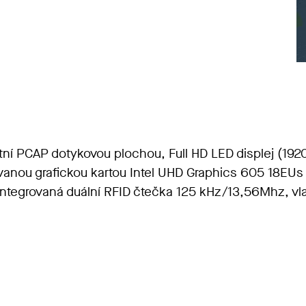
ní PCAP dotykovou plochou, Full HD LED displej (1920
anou grafickou kartou Intel UHD
Graphics
605 18EUs 
Integrovaná duální RFID čtečka 125 kHz/13,56Mhz, vla