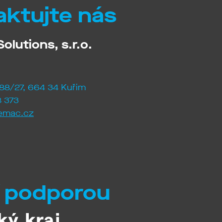
aktujte nás
olutions, s.r.o.
88/27, 664 34 Kuřim
 373
emac.cz
í podporou