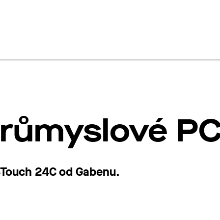
en
 průmyslové P
Touch
24C
od Gabenu.