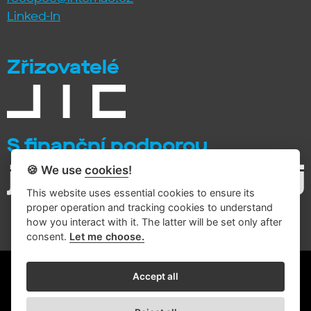
Linked-In
Zřizovatelé
S finanční podporou
🍪 We use
cookies
!
This website uses essential cookies to ensure its
proper operation and tracking cookies to understand
how you interact with it. The latter will be set only after
consent.
Let me choose.
© 2026 Intemac Solutions
Accept all
Zásady zpracování osobních údajů