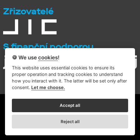
Zřizovatelé
S finanční podporou
🍪 We use
cookies
!
This website uses essential cookies to ensure its
proper operation and tracking cookies to understand
how you interact with it. The latter will be set only after
consent.
Let me choose.
© 2026 Intemac Solutions
Accept all
Zásady zpracování osobních údajů
Reject all