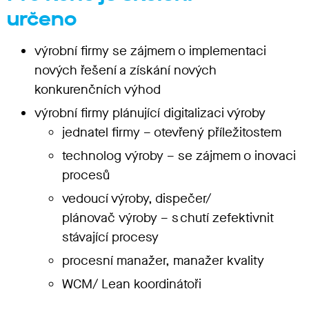
určeno
výrobní firmy se zájmem o implementaci
nových řešení a získání nových
konkurenčních výhod
výrobní firmy plánující digitalizaci výroby
jednatel firmy
– otevřený příležitostem
technolog
výroby – se zájmem o inovaci
procesů
vedoucí výroby, dis
pečer/
plánovač výroby – s chutí zefektivnit
stávající procesy
procesní manaže
r, manažer kvality
WCM/
Lean koordinátoři