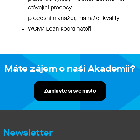
stávající procesy
procesní manaže
r, manažer kvality
WCM/
Lean koordinátoři
Máte zájem o naši Akademii?
Zamluvte si své místo
Newsletter