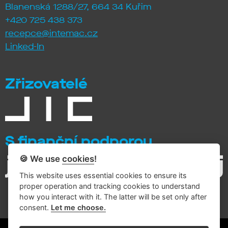
Blanenská 1288/27, 664 34 Kuřim
+420 725 438 373
recepce@intemac.cz
Linked-In
Zřizovatelé
S finanční podporou
🍪 We use
cookies
!
This website uses essential cookies to ensure its
proper operation and tracking cookies to understand
how you interact with it. The latter will be set only after
consent.
Let me choose.