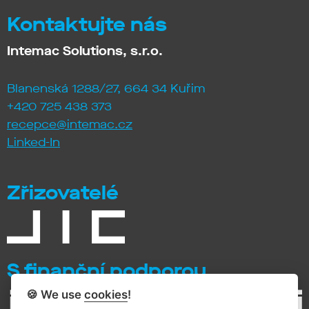
Kontaktujte nás
Intemac Solutions, s.r.o.
Blanenská 1288/27, 664 34 Kuřim
+420 725 438 373
recepce@intemac.cz
Linked-In
Zřizovatelé
S finanční podporou
🍪 We use
cookies
!