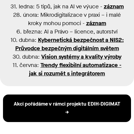
31. ledna: 5 tipů, jak na AI ve výuce -
záznam
28. února: Mikrodigitalizace v praxi – i malé
kroky mohou pomoci -
záznam
6. března: AI a Právo – licence, autorství
10. dubna:
Kybernetická bezpečnost a NIS2:
Průvodce bezpečným digitálním světem
30. dubna:
Vision systémy a kvality výroby
11. června:
Trendy flexibilní automatizace -
jak si rozumět s integrátorem
Akci pořádáme v rámci projektu EDIH-DIGIMAT
→