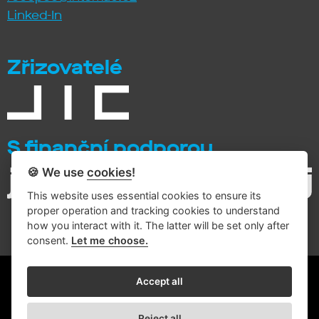
Linked-In
Zřizovatelé
S finanční podporou
🍪 We use
cookies
!
This website uses essential cookies to ensure its
proper operation and tracking cookies to understand
how you interact with it. The latter will be set only after
consent.
Let me choose.
© 2026 Intemac Solutions
Accept all
Zásady zpracování osobních údajů
Reject all