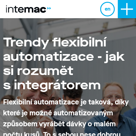
en
Trendy flexibilní
automatizace - jak
si rozumět
s integrátorem
Flexibilní automatizace je taková, díky
které je možné automatizovaným
způsobem vyrábět dávky o malém
počtu kusů. To s sebou nese dobrou