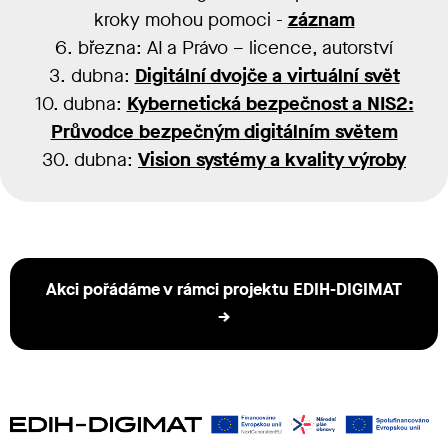
kroky mohou pomoci -
záznam
6. března: AI a Právo – licence, autorství
3. dubna:
Digitální dvojče a virtuální svět
10. dubna:
Kybernetická bezpečnost a NIS2:
Průvodce bezpečným digitálním světem
30. dubna:
Vision systémy a kvality výroby
Akci pořádáme v rámci projektu EDIH-DIGIMAT
→