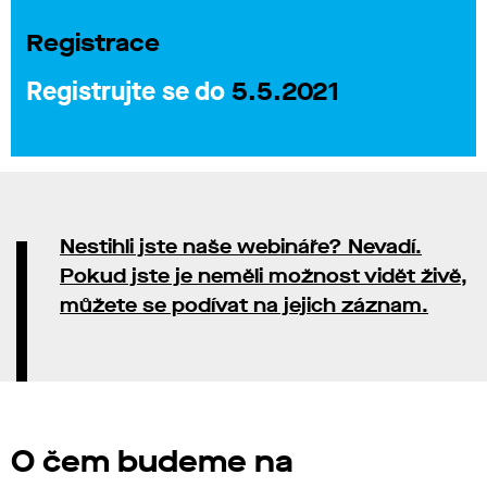
Registrace
Registrujte se do
5.5.2021
Nestihli jste naše webináře? Nevadí.
Pokud jste je neměli možnost vidět živě,
můžete se podívat na jejich záznam.
O čem budeme na