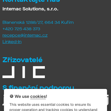
Intemac Solutions, s.r.o.
Blanenská 1288/27, 664 34 Kuřim
+420 725 438 373
recepce@intemac.cz
Linked-In
Zřizovatelé
S finanční podporou
🍪 We use
cookies
!
This website uses essential cookies to ensure its
proper operation and tracking cookies to understand