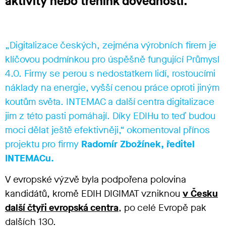
aktivity nebo trénink dovedností.
„Digitalizace českých, zejména výrobních firem je
klíčovou podmínkou pro úspěšně fungující Průmysl
4.0. Firmy se perou s nedostatkem lidí, rostoucími
náklady na energie, vyšší cenou práce oproti jiným
koutům světa. INTEMAC a další centra digitalizace
jim z této pasti pomáhají. Díky EDIHu to teď budou
moci dělat ještě efektivněji,“ okomentoval přínos
projektu pro firmy
Radomír Zbožínek, ředitel
INTEMACu.
V evropské výzvě byla podpořena polovina
kandidátů, kromě EDIH DIGIMAT vzniknou
v Česku
další čtyři evropská centra
, po celé Evropě pak
dalších 130.