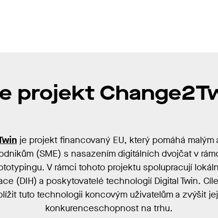
je projekt Change2T
Twin
je projekt financovaný EU, který pomáhá malým 
odnikům (SME) s nasazením digitálních dvojčat v rámc
ototypingu. V rámci tohoto projektu spolupracují lokáln
vace (DIH) a poskytovatelé technologií Digital Twin. Cíl
blížit tuto technologii koncovým uživatelům a zvýšit je
konkurenceschopnost na trhu.