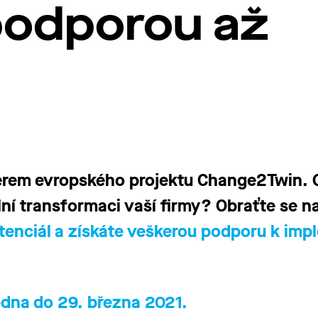
 podporou až
rem evropského projektu Change2Twin. Ch
lní transformaci vaší firmy? Obraťte se n
enciál a získáte veškerou podporu k imp
edna do 29. března 2021.