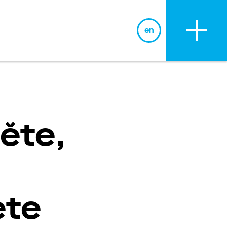
en
BLOG
těte,
ete