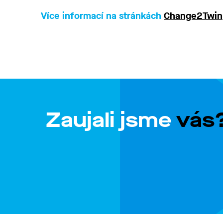
Více informací na stránkách
Change2Twin
Zaujali jsme
vás