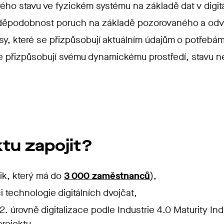
ho stavu ve fyzickém systému na základě dat v digitá
avděpodobnost poruch na základě pozorovaného a od
sy, které se přizpůsobují aktuálním údajům o potřebám
e přizpůsobují svému dynamickému prostředí, stavu ne
tu zapojit?
ik, který má do
3 000 zaměstnanců
),
 technologie digitálních dvojčat,
. úrovně digitalizace podle Industrie 4.0 Maturity In
projektu.