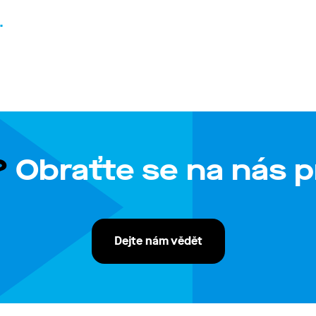
.
?
Obraťte se na nás p
Dejte nám vědět