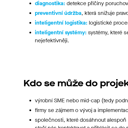
diagnostika:
detekce příčiny poruchové
preventivní údržba
, která snižuje pr
inteligentní logistika:
logistické proce
inteligentní systémy:
systémy, které s
nejefektivněji.
Kdo se může do projek
výrobní SME nebo mid-cap (tedy podn
firmy se zájmem o vývoj a implementaci
společnosti, které dosáhnout alespoň 2
stačí nás kontaktovat a přihlásit se do 