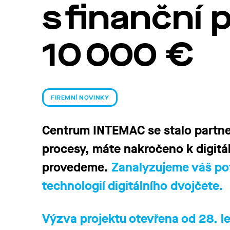
s finanční
10 000 €
FIREMNÍ NOVINKY
Centrum INTEMAC se stalo partne
procesy, máte nakročeno k digitá
provedeme.
Zanalyzujeme váš pot
technologií digitálního dvojčete.
Výzva projektu otevřena od 28. l