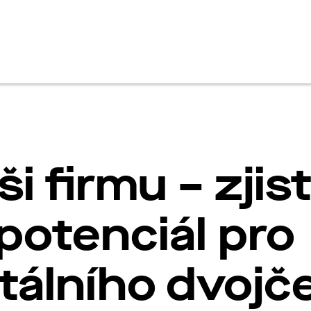
en
i firmu – zjis
 potenciál pro
itálního dvojč