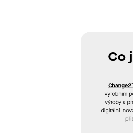
Co 
Change2
výrobním p
výroby a pr
digitální ino
při