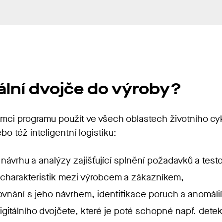
tální dvojče do výroby?
rámci programu použít ve všech oblastech životního cy
o též inteligentní logistiku:
 návrhu a analýzy zajišťující splnění požadavků a test
 charakteristik mezi výrobcem a zákazníkem,
vnání s jeho návrhem, identifikace poruch a anomálií
itálního dvojčete, které je poté schopné např. detek