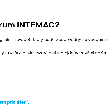
trum INTEMAC?
itální inovace), který bude zodpovědný za vedením va
u vaší digitální vyspělosti a projdeme s vámi celým
em přihlášení.