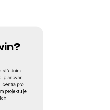
win?
a středním
i plánovaní
í centra pro
em projektu je
jich