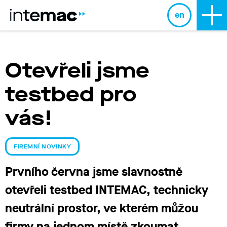
en
Otevřeli jsme
testbed pro
vás!
FIREMNÍ NOVINKY
Prvního června jsme
slavnost
ně
otevřeli
testbed
INTEMAC,
technicky
neutrální prostor, ve
kterém můžou
firmy na jednom místě zkoumat,