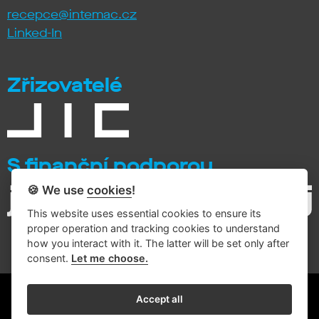
recepce@intemac.cz
Linked-In
Zřizovatelé
S finanční podporou
🍪 We use
cookies
!
This website uses essential cookies to ensure its
proper operation and tracking cookies to understand
how you interact with it. The latter will be set only after
consent.
Let me choose.
© 2026 Intemac Solutions
Accept all