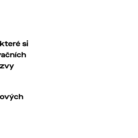
které si
vačních
ýzvy
nových