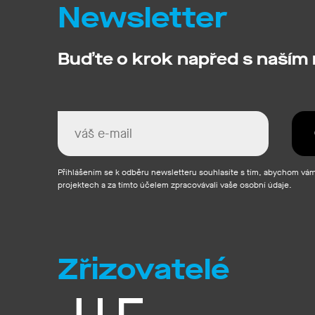
Newsletter
Buďte o krok napřed s naším
Přihlášením se k odběru newsletteru souhlasíte s tím, abychom vám 
projektech a za tímto účelem zpracovávali vaše osobní údaje.
Zřizovatelé