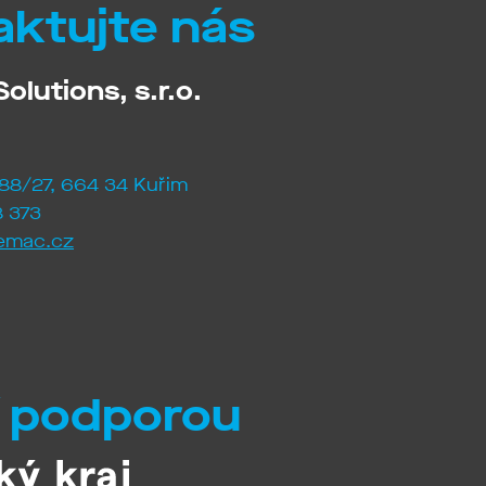
aktujte nás
olutions, s.r.o.
88/27, 664 34 Kuřim
 373
emac.cz
í podporou