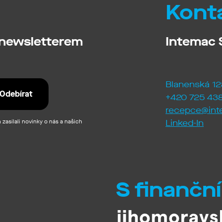
Kont
 newsletterem
Intemac S
Blanenská 12
+420 725 438
recepce@int
zasílali novinky o nás a našich
Linked-In
S finančn