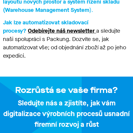
layoutu nových prostor a systém řízení skladu
(Warehouse Management System
).
Jak lze automatizovat skladovací
procesy?
Odebírejte náš newsletter
a sledujte
naši spolupráci s Packung. Dozvíte se, jak
automatizovat vše; od objednání zboží až po jeho
expedici.
Rozrůstá se vaše firma?
Sledujte nás a zjistíte, jak vám
digitalizace výrobních procesů usnadní
firemní rozvoj a růst