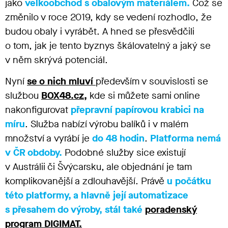
jako
velkoobchod s obalovým materiálem.
Což se
změnilo v roce 2019, kdy se vedení rozhodlo, že
budou obaly i vyrábět. A hned se přesvědčili
o tom, jak je tento byznys škálovatelný a jaký se
v něm skrývá potenciál.
Nyní
se o nich mluví
především v souvislosti se
službou
BOX48.cz,
kde si můžete sami online
nakonfigurovat
přepravní papírovou krabici na
míru
. Služba nabízí výrobu balíků i v malém
množství a vyrábí je
do 48 hodin
.
Platforma nemá
v ČR obdoby.
Podobné služby sice existují
v Austrálii či Švýcarsku, ale objednání je tam
komplikovanější a zdlouhavější. Právě
u počátku
této platformy, a hlavně její automatizace
s přesahem do výroby, stál také
poradenský
program DIGIMAT
.