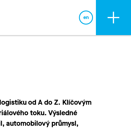
en
BLOG
logistiku od A do Z. Klíčovým
eriálového toku. Výsledné
il, automobilový průmysl,