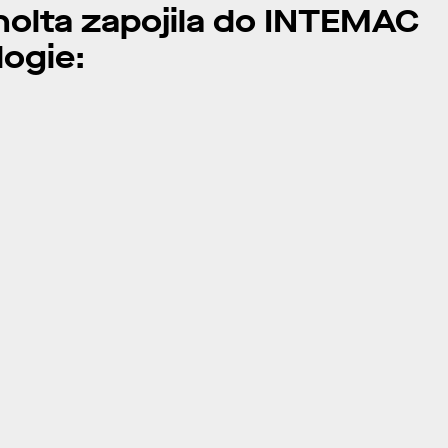
nolta
zapojila
do INTEMAC
ogie: