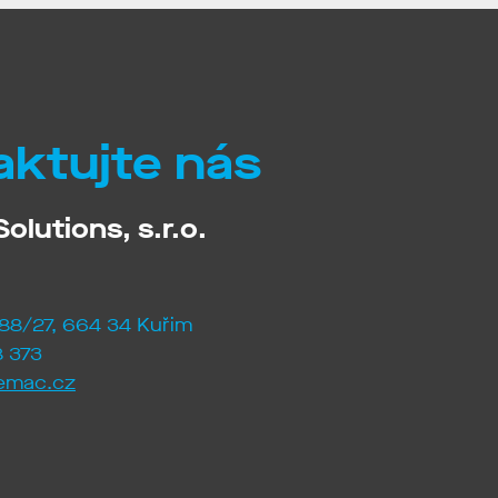
aktujte nás
olutions, s.r.o.
88/27, 664 34 Kuřim
 373
emac.cz