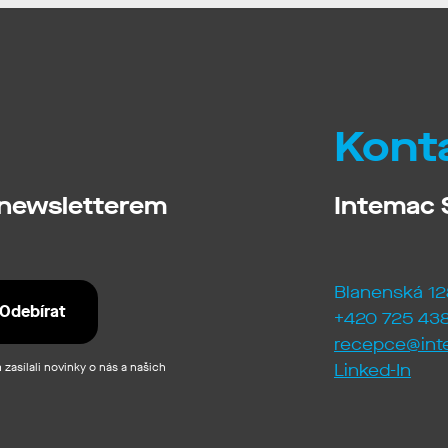
Kont
 newsletterem
Intemac S
Blanenská 12
+420 725 438
recepce@int
zasílali novinky o nás a našich
Linked-In