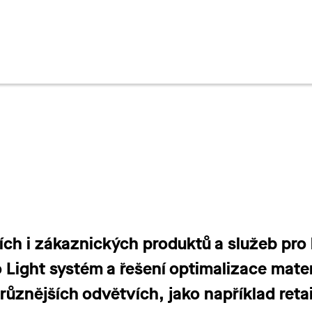
en
ch i zákaznických produktů a služeb pro 
to Light systém a řešení optimalizace mat
jrůznějších odvětvích, jako například reta