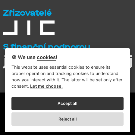
Zřizovatelé
S finanční podporou
🍪 We use
cookies
!
This website uses essential cookies to ensure its
proper operation and tracking cookies to understand
how you interact with it. The latter will be set only after
consent.
Let me choose.
© 2026 Intemac Solutions
Accept all
Zásady zpracování osobních údajů
Reject all