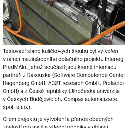
Testovací stand kuličkových šroubů byl vytvořen
v rámci mezinárodního dotačního projektu Interreg
PredMAIn, jehož součástí jsou kromě Intemacu
partneři z Rakouska (Software Competence Center
Hagenberg GmbH, AC2T research GmbH, Profactor
GmbH) a z České republiky (Jihočeská univerzita
v Českých Budějovicích, Compas automatizace,
spol. s.r.o.).
Cílem projektu je vytvoření a přenos obecných
znalostí pro malé a střední podniky v oblasti