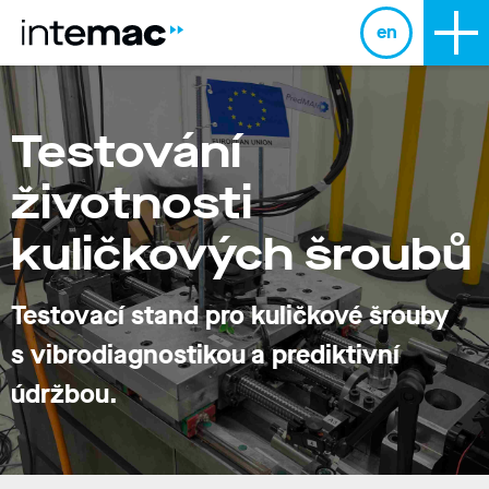
en
Testování
životnosti
kuličkových šroubů
Testovací stand pro kuličkové šrouby
s vibrodiagnostikou a prediktivní
údržbou.