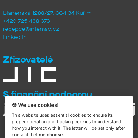
Blanenská 1288/27, 664 34 Kuřim
+420 725 438 373
recepce@intemac.cz
Linked-In
Zřizovatelé
S finanční podporou
🍪 We use
cookies
!
This website uses essential cookies to ensure its
proper operation and tracking cookies to understand
how you interact with it. The latter will be set only after
consent.
Let me choose.