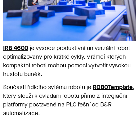
IRB 4600
je vysoce produktivní
univerzální robot
optimalizovaný
pro krátké cykl
y
,
v rámci kterých
k
ompaktní
roboti mohou pomoci vytvořit vysokou
hustotu
bu
něk.
Součástí řidícího sytému robotu je
ROBOTemplate
,
který slouží k ovládání robotu přímo z integrační
platformy postavené na PLC řešní od B&R
automatizace.