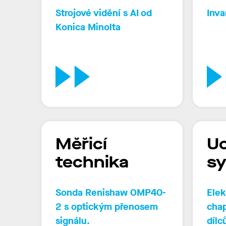
Strojové vidění s AI od
Inva
Konica Minolta
Měřicí
U
technika
s
Sonda Renishaw OMP40
-
Elek
2
s optickým přenosem
chap
signálu
.
dílc