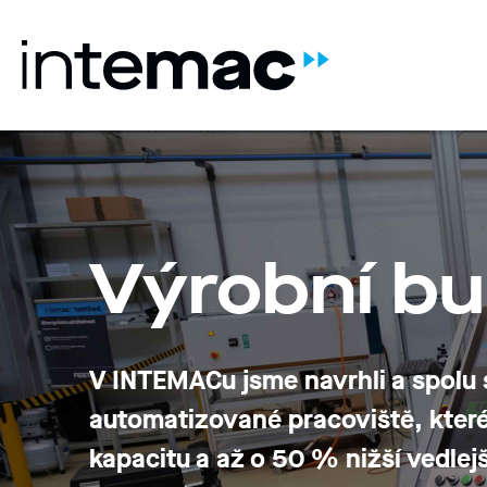
Výrobní bu
V INTEMACu jsme navrhli a spolu s
automatizované pracoviště
, kte
kapacitu
a až o
50 % nižší vedlejš