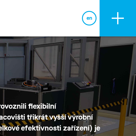
en
BLOG
ovoznili
flexibilní
acovišti
třikrát vyšší výrobní
elkové efektivnosti zařízení)
je