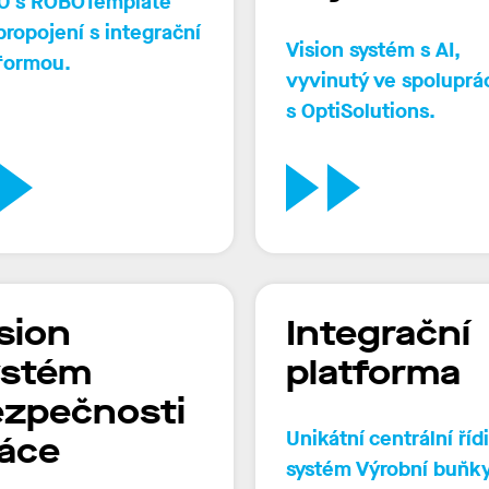
0
s ROBOTemplate
propojení s integrační
Vision systém s AI,
formou.
vyvinutý ve spoluprá
s OptiSolutions.
sion
Integrační
ystém
platforma
zpečnosti
Unikátní centrální řídi
áce
systém Výrobní buňk