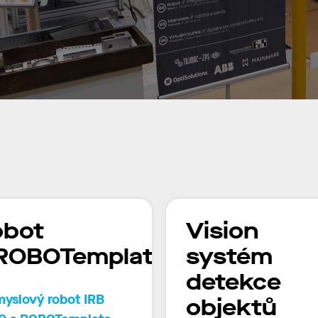
obot
Vision
 ROBOTemplate
systém
detekce
yslový robot IRB
objektů