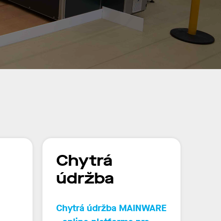
Chytrá
údržba
Chytrá údržba
MAINWARE