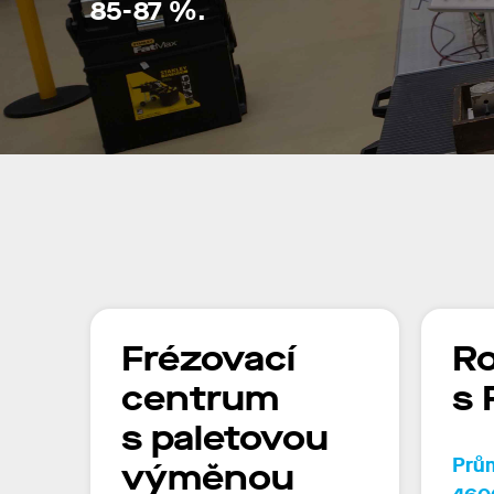
85-87 %
.
Frézovací
R
centrum
s
s paletovou
Prům
výměnou