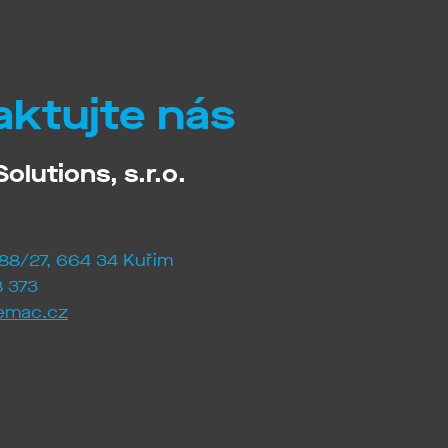
aktujte nás
olutions, s.r.o.
88/27, 664 34 Kuřim
 373
emac.cz