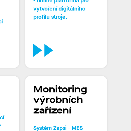
-
online platforma pro
vytvoření digitálního
profilu stroje.
ci
Monitoring
výrobních
zařízení
cí
y
Systém
Zapsi
- MES