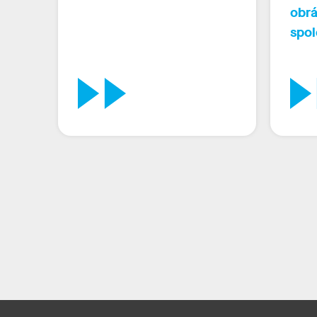
obrá
spo