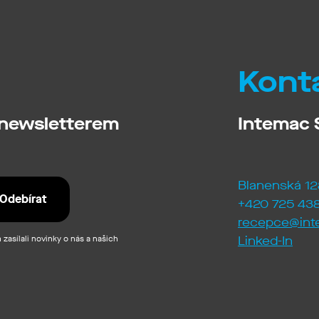
Kont
 newsletterem
Intemac S
Blanenská 12
+420 725 438
recepce@int
zasílali novinky o nás a našich
Linked-In