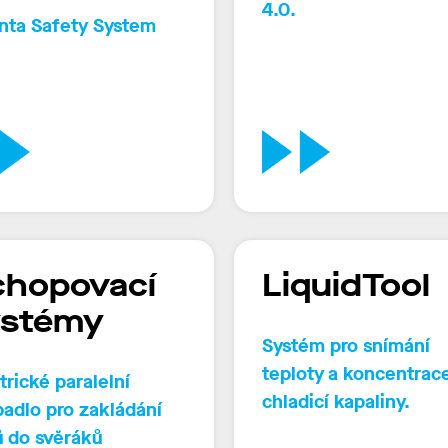
4.0
.
nta
Safety
System
chopovací
LiquidTool
ystémy
Systém pro snímání
teploty a koncentrac
trické paralelní
chladicí kapaliny.
adlo pro zakládání
ů do svěráků