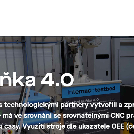
en
ňka 4.0
 technologickými partnery vytvořili a zpr
ré má ve srovnání se srovnatelnými CNC pr
í časy
. Využití stroje dle ukazatele
OEE
(c