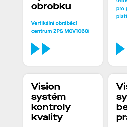
460
obrobku
pro 
plat
Vertikální obráběcí
centrum ZPS MCV1060i
Vision
Vi
systém
s
kontroly
be
kvality
pr