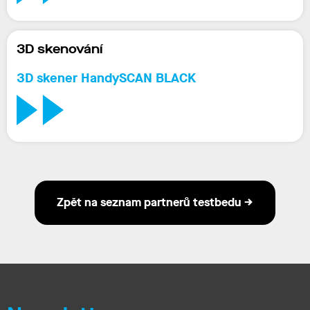
3D skenování
3D
skener HandySCAN
BLACK
Zpět na seznam partnerů testbedu →