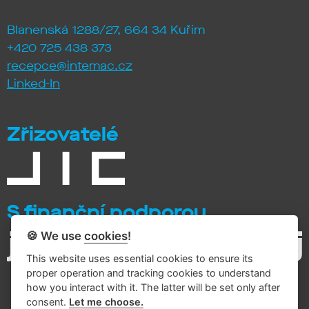
Blanenská 1288/27, 664 34 Kuřim
+420 725 438 373
recepce@intemac.cz
Linked-In
Zřizovatelé
S finanční podporou
🍪 We use
cookies
!
This website uses essential cookies to ensure its
proper operation and tracking cookies to understand
how you interact with it. The latter will be set only after
consent.
Let me choose.