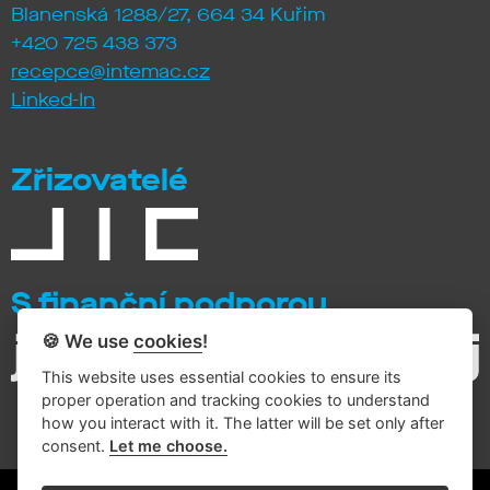
Blanenská 1288/27, 664 34 Kuřim
+420 725 438 373
recepce@intemac.cz
Linked-In
Zřizovatelé
S finanční podporou
🍪 We use
cookies
!
This website uses essential cookies to ensure its
proper operation and tracking cookies to understand
how you interact with it. The latter will be set only after
consent.
Let me choose.