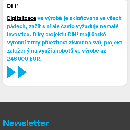
DIH²
Digitalizace
ve výrobě je skloňovaná ve všech
pádech, začít s ní ale často vyžaduje nemalé
investice. Díky projektu DIH² mají české
výrobní firmy příležitost získat na svůj projekt
založený na využití robotů ve výrobě
až
248 000 EUR.
Newsletter